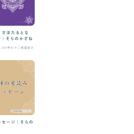
くさほたるとな
ジ｜そらのかざね
2025年七十二候星読み
メッセージ｜そらの