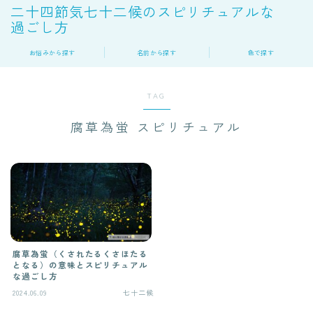
二十四節気七十二候のスピリチュアルな
過ごし方
お悩みから探す
名前から探す
色で探す
TAG
腐草為蛍 スピリチュアル
腐草為蛍（くされたるくさほたる
となる）の意味とスピリチュアル
な過ごし方
2024.06.09
七十二候