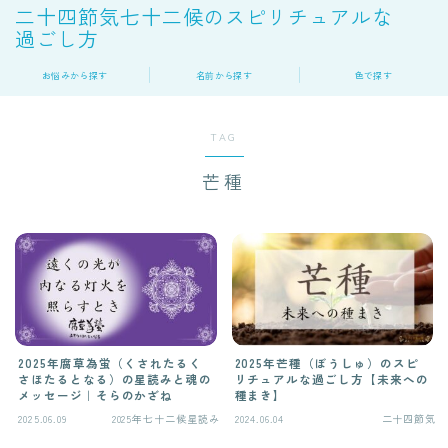
二十四節気七十二候のスピリチュアルな
過ごし方
お悩みから探す
名前から探す
色で探す
TAG
芒種
2025年腐草為蛍（くされたるく
2025年芒種（ぼうしゅ）のスピ
さほたるとなる）の星読みと魂の
リチュアルな過ごし方【未来への
メッセージ｜そらのかざね
種まき】
2025.06.09
2025年七十二候星読み
2024.06.04
二十四節気