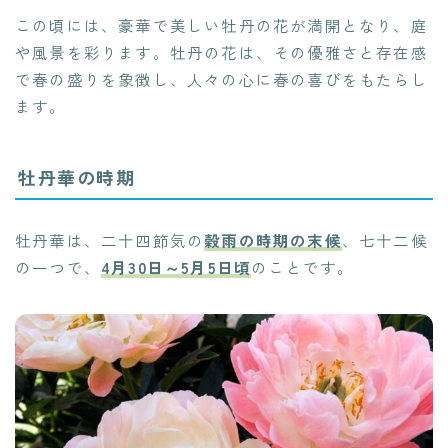
この頃には、豪華で美しい牡丹の花が満開となり、庭
や風景を彩ります。牡丹の花は、その優雅さと存在感
で春の盛りを象徴し、人々の心に春の喜びをもたらし
ます。
牡丹華の時期
牡丹華は、二十四節気の
穀雨の時期の末候
、七十二候
の一つで、
4月30日～5月5日頃
のことです。