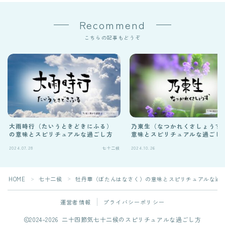
Recommend
こちらの記事もどうぞ
大雨時行（たいうときどきにふる）
乃東生（なつかれくさしょうず
の意味とスピリチュアルな過ごし方
意味とスピリチュアルな過ごし
2024.07.28
七十二候
2024.10.26
HOME
七十二候
牡丹華（ぼたんはなさく）の意味とスピリチュアルな過
＞
＞
運営者情報
プライバシーポリシー
2024–2026 二十四節気七十二候のスピリチュアルな過ごし方