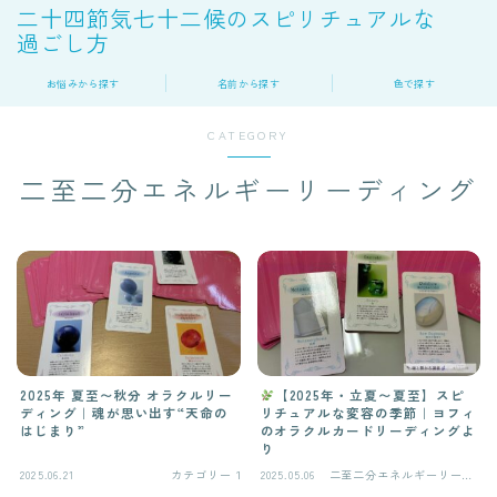
二十四節気七十二候のスピリチュアルな
過ごし方
お悩みから探す
名前から探す
色で探す
CATEGORY
二至二分エネルギーリーディング
2025年 夏至〜秋分 オラクルリー
【2025年・立夏〜夏至】スピ
ディング｜魂が思い出す“天命の
リチュアルな変容の季節｜ヨフィ
はじまり”
のオラクルカードリーディングよ
り
2025.06.21
カテゴリー１
2025.05.06
二至二分エネルギーリーデ
ィング