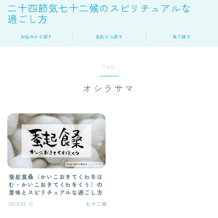
二十四節気七十二候のスピリチュアルな
過ごし方
お悩みから探す
名前から探す
色で探す
TAG
オシラサマ
蚕起食桑（かいこおきてくわをは
む・かいこおきてくわをくう）の
意味とスピリチュアルな過ごし方
2025.05.17
七十二候