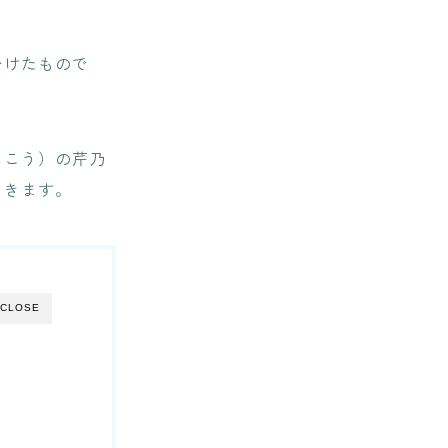
分けたもので
にこう）の芹乃
いきます。
CLOSE