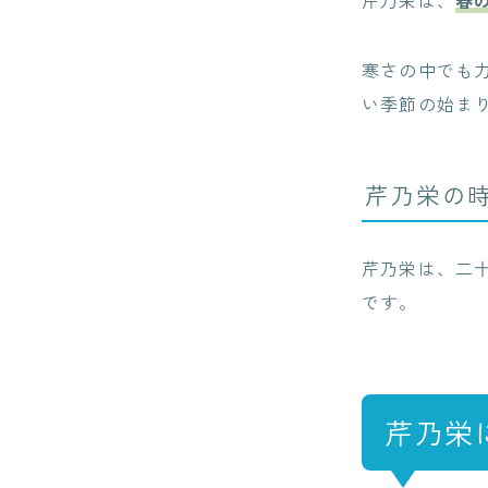
寒さの中でも
い季節の始ま
芹乃栄の
芹乃栄は、二
です。
芹乃栄