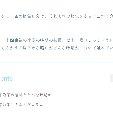
年を二十四の節気に分け、それぞれの節気をさらに三つに
、二十四節気の小寒の時期の初候、七十二候（しちじゅう
わちさかう※以下かな略）がどんな時期かについて触れて
ents
芹乃栄の意味とどんな時期か
芹乃栄にちなんだコラム