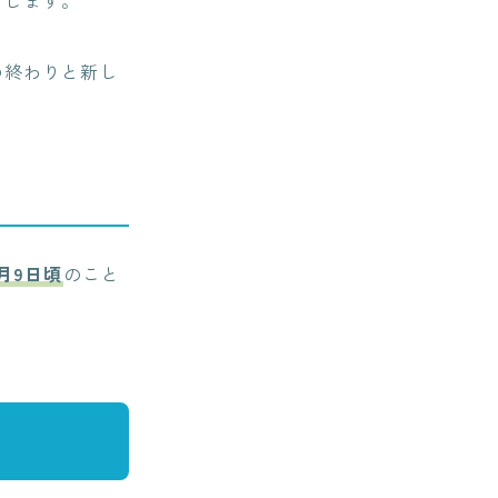
の終わりと新し
1月9日頃
のこと