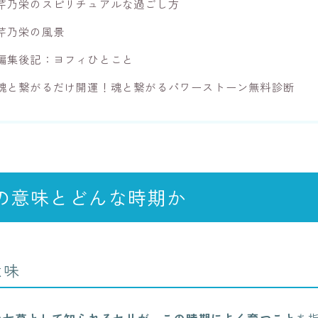
芹乃栄のスピリチュアルな過ごし方
芹乃栄の風景
編集後記：ヨフィひとこと
魂と繋がるだけ開運！魂と繋がるパワーストーン無料診断
の意味とどんな時期か
意味
の七草として知られるセリが、この時期によく育つこと
を