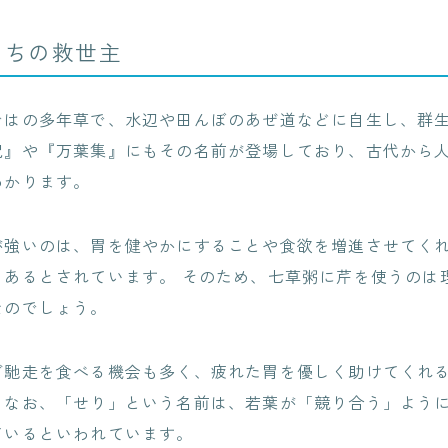
たちの救世主
ではの多年草で、水辺や田んぼのあぜ道などに自生し、群
紀』や『万葉集』にもその名前が登場しており、古代から
わかります。
が強いのは、胃を健やかにすることや食欲を増進させてく
もあるとされています。 そのため、七草粥に芹を使うのは
なのでしょう。
ご馳走を食べる機会も多く、疲れた胃を優しく助けてくれ
。なお、「せり」という名前は、若葉が「競り合う」よう
ているといわれています。