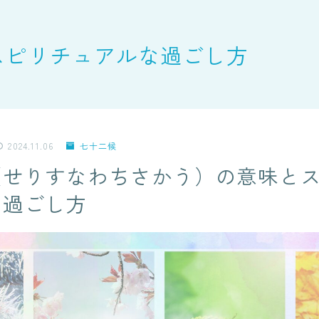
スピリチュアルな過ごし方
2024.11.06
七十二候
（せりすなわちさかう）の意味と
な過ごし方