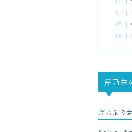
芹乃栄
芹乃栄の
芹乃栄は、
春