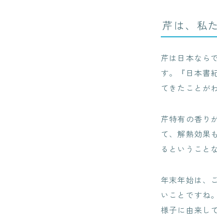
芹は、私
芹は日本なら
す。『日本書
てきたことが
芹特有の香り
て、解熱効果
るということ
年末年始は、
いことですね
様子に由来し