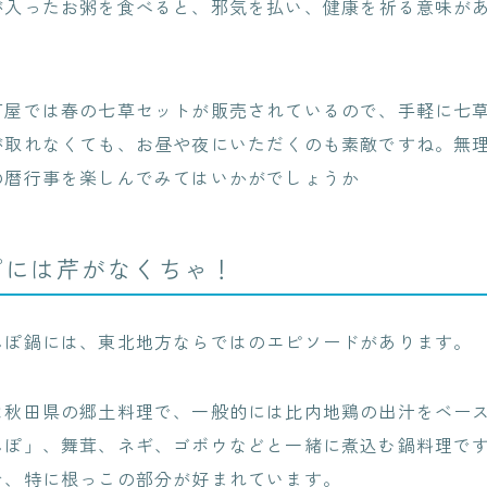
が入ったお粥を食べると、邪気を払い、健康を祈る意味が
百屋では春の七草セットが販売されているので、手軽に七
が取れなくても、お昼や夜にいただくのも素敵ですね。無
の暦行事を楽しんでみてはいかがでしょうか
ぽには芹がなくちゃ！
んぽ鍋には、東北地方ならではのエピソードがあります。
は秋田県の郷土料理で、一般的には比内地鶏の出汁をベー
んぽ」、舞茸、ネギ、ゴボウなどと一緒に煮込む鍋料理で
で、特に根っこの部分が好まれています。