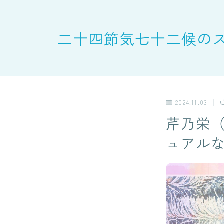
二十四節気七十二候の
2024.11.03
芹乃栄
ュアル