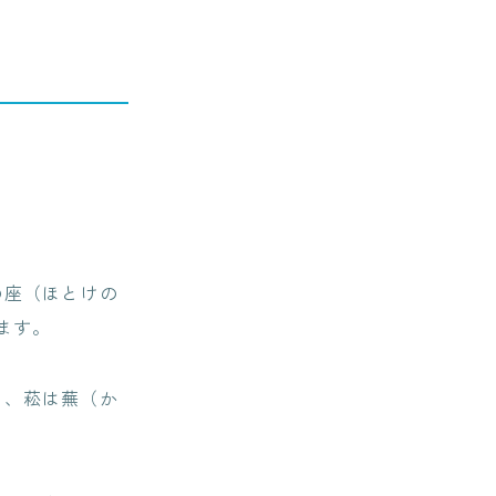
の座（ほとけの
ます。
コ、菘は蕪（か